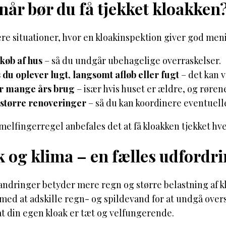
år bør du få tjekket kloakken
ere situationer, hvor en kloakinspektion giver god men
køb af hus
– så du undgår ubehagelige overraskelser.
 du oplever lugt, langsomt afløb eller fugt
– det kan 
er mange års brug
– især hvis huset er ældre, og rørene
større renoveringer
– så du kan koordinere eventuell
lfingerregel anbefales det at få kloakken tjekket hvert
 og klima – en fælles udfordr
andringer betyder mere regn og større belastning af
 med at adskille regn- og spildevand for at undgå ove
 at din egen kloak er tæt og velfungerende.