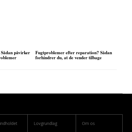
 Sådan påvirker
Fugtproblemer efter reparation? Sådan
problemer
forhindrer du, at de vender tilbage
 indholdet
Lovgrundlag
Om os