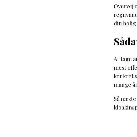
Overvej 
regnvand
din bolig
Sådan
At tage a
mest effe
konkret s
mange år
Så næste 
kloakinsp