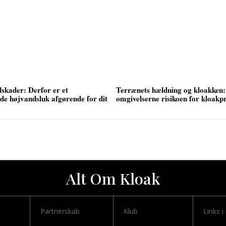
skader: Derfor er et
Terrænets hældning og kloakken:
de højvandsluk afgørende for dit
omgivelserne risikoen for kloak
Alt Om Kloak
Partnerskab
Klub
Links i