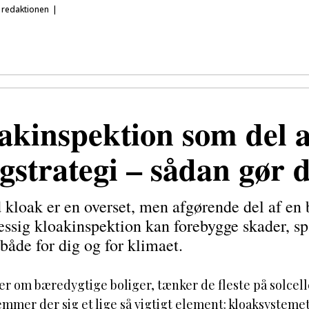
 redaktionen
akinspektion som del a
igstrategi – sådan gør 
 kloak er en overset, men afgørende del af en
ssig kloakinspektion kan forebygge skader, spa
både for dig og for klimaet.
ler om bæredygtige boliger, tænker de fleste på solcel
mmer der sig et lige så vigtigt element: kloaksystemet