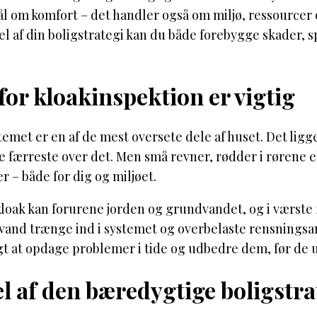
l om komfort – det handler også om miljø, ressourcer 
l af din boligstrategi kan du både forebygge skader, 
or kloakinspektion er vigtig
emet er en af de mest oversete dele af huset. Det ligge
 færreste over det. Men små revner, rødder i rørene e
 – både for dig og miljøet.
loak kan forurene jorden og grundvandet, og i værste f
vand trænge ind i systemet og overbelaste rensningsa
t at opdage problemer i tide og udbedre dem, før de u
l af den bæredygtige boligstra