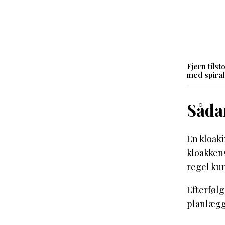
Fjern tils
med spira
Såda
En kloaki
kloakkens
regel ku
Efterfølg
planlægge