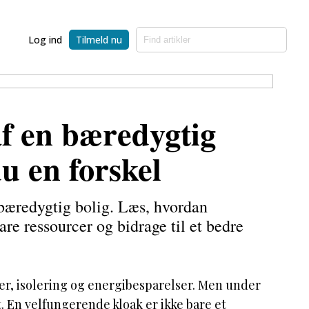
Log ind
Tilmeld nu
f en bæredygtig
du en forskel
 bæredygtig bolig. Læs, hvordan
re ressourcer og bidrage til et bedre
ler, isolering og energibesparelser. Men under
. En velfungerende kloak er ikke bare et