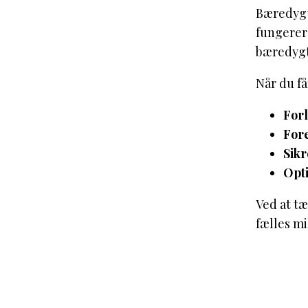
Bæredygt
fungerer 
bæredygt
Når du få
Forl
For
Sikr
Opt
Ved at tæ
fælles mi