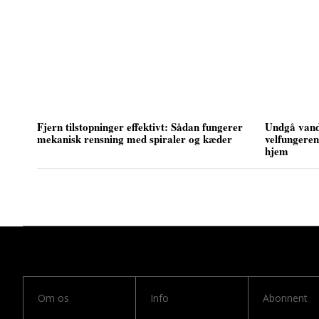
Fjern tilstopninger effektivt: Sådan fungerer
Undgå vand
mekanisk rensning med spiraler og kæder
velfungeren
hjem
Om os
Info
Abonnent