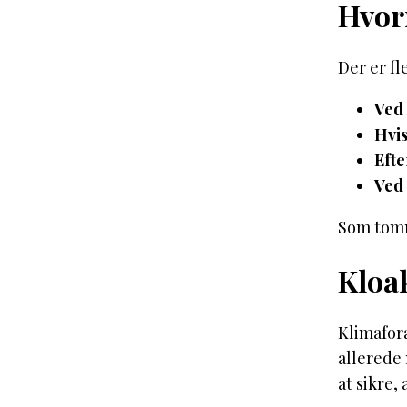
Hvorn
Der er fl
Ved 
Hvis
Eft
Ved 
Som tomme
Kloak
Klimafor
allerede
at sikre,