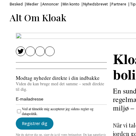
Besked
Medier
Annoncer
Min konto
Nyhedsbrevet
Partnere
Tip
Alt Om Kloak
Klo
bol
Modtag nyheder direkte i din indbakke
Viden du kan bruge med det samme – sendt direkte
En sund
til dig.
regelmæ
miljø – 
Ved at tilmelde mig accepterer jeg sidens regler og
datapolitik.
Registrer dig
Når vi ta
jorden ge
Når du skriver dig op, siger du ja til vores betingelser. Du kan naturligvis