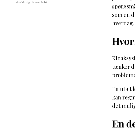
afmelde dig når som helst.
spørgsmå
som en de
hverdag.
Hvorf
Kloaksyst
tænker de
problemer
En utæt k
kan regn
det mulig
En de