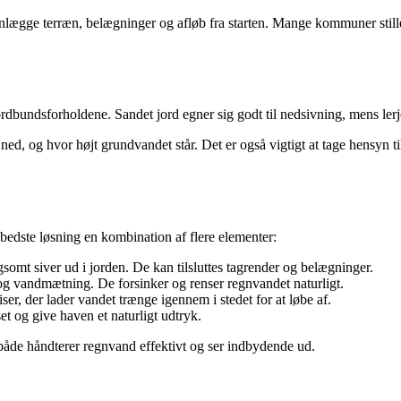
lanlægge terræn, belægninger og afløb fra starten. Mange kommuner stil
jordbundsforholdene. Sandet jord egner sig godt til nedsivning, mens ler
ed, og hvor højt grundvandet står. Det er også vigtigt at tage hensyn ti
bedste løsning en kombination af flere elementer:
omt siver ud i jorden. De kan tilsluttes tagrender og belægninger.
 og vandmætning. De forsinker og renser regnvandet naturligt.
iser, der lader vandet trænge igennem i stedet for at løbe af.
et og give haven et naturligt udtryk.
både håndterer regnvand effektivt og ser indbydende ud.