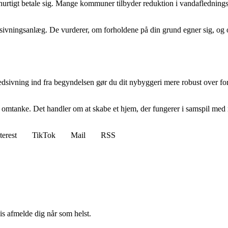
hurtigt betale sig. Mange kommuner tilbyder reduktion i vandafledning
dsivningsanlæg. De vurderer, om forholdene på din grund egner sig, og 
sivning ind fra begyndelsen gør du dit nybyggeri mere robust over for f
omtanke. Det handler om at skabe et hjem, der fungerer i samspil med 
terest
TikTok
Mail
RSS
vis afmelde dig når som helst.