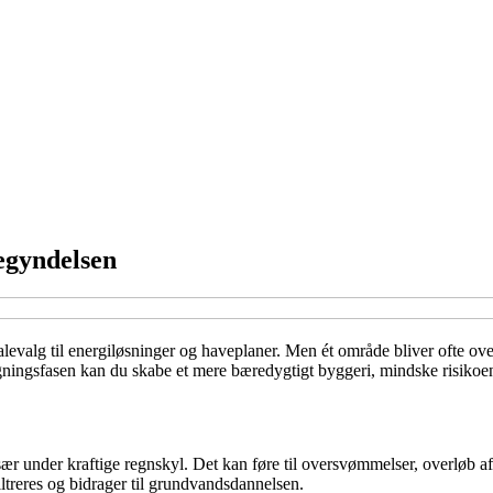
egyndelsen
alevalg til energiløsninger og haveplaner. Men ét område bliver ofte ov
ægningsfasen kan du skabe et mere bæredygtigt byggeri, mindske risiko
især under kraftige regnskyl. Det kan føre til oversvømmelser, overløb 
 filtreres og bidrager til grundvandsdannelsen.