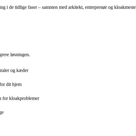
ing i de tidlige faser – sammen med arkitekt, entreprenør og kloakmeste
egrere løsningen.
iraler og kæder
or dit hjem
n for kloakproblemer
ge