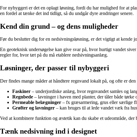
For nybyggeri er det en oplagt løsning, fordi du har mulighed for at p
en fordel at tænke det ind tidligt, så du undgår dyre ændringer senere.
Kend din grund – og dens muligheder
Før du beslutter dig for en nedsivningsløsning, er det vigtigt at kende 
En geoteknisk undersøgelse kan give svar på, hvor hurtigt vandet siver n
regler for, hvor tæt på du må etablere nedsivningsanlæg.
Løsninger, der passer til nybyggeri
Der findes mange måder at håndtere regnvand lokalt på, og ofte er den 
Faskiner
– underjordiske anlæg, hvor regnvandet samles og langs
Regnbede
– lavninger i haven med planter, der tåler både tørke
Permeable belægninger
– fx græsarmering, grus eller særlige fl
Grøfter og lavninger
– kan bruges til at lede vandet væk fra hus
Ved at kombinere funktion og æstetik kan du skabe et udeområde, der 
Tænk nedsivning ind i designet