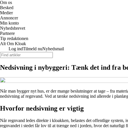
Om os
Besked
Medier
Annoncer
Min konto
Nyhedsbrevet
Partnere
Tip redaktionen
Alt Om Kloak
Log ind
Tilmeld nu
Nyhedsmail
Nedsivning i nybyggeri: Tænk det ind fra b
Når man bygger nyt hus, er der mange beslutninger at tage – fra materi
nedsivning af regnvand. Ved at tænke nedsivning ind allerede i planl
Hvorfor nedsivning er vigtig
Når regnvand ledes direkte i kloakken, belastes det offentlige system, 
regnvandet i stedet får lov til at trænge ned i jorden, hvor det naturligt