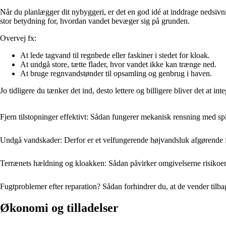
Når du planlægger dit nybyggeri, er det en god idé at inddrage nedsivn
stor betydning for, hvordan vandet bevæger sig på grunden.
Overvej fx:
At lede tagvand til regnbede eller faskiner i stedet for kloak.
At undgå store, tætte flader, hvor vandet ikke kan trænge ned.
At bruge regnvandstønder til opsamling og genbrug i haven.
Jo tidligere du tænker det ind, desto lettere og billigere bliver det at int
Fjern tilstopninger effektivt: Sådan fungerer mekanisk rensning med sp
Undgå vandskader: Derfor er et velfungerende højvandsluk afgørende f
Terrænets hældning og kloakken: Sådan påvirker omgivelserne risikoe
Fugtproblemer efter reparation? Sådan forhindrer du, at de vender tilba
Økonomi og tilladelser