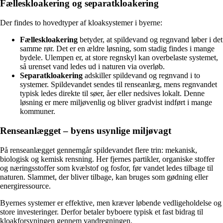
Fælleskloakering og separatkloakering
Der findes to hovedtyper af kloaksystemer i byerne:
Fælleskloakering
betyder, at spildevand og regnvand løber i det
samme rør. Det er en ældre løsning, som stadig findes i mange
bydele. Ulempen er, at store regnskyl kan overbelaste systemet,
så urenset vand ledes ud i naturen via overløb.
Separatkloakering
adskiller spildevand og regnvand i to
systemer. Spildevandet sendes til renseanlæg, mens regnvandet
typisk ledes direkte til søer, åer eller nedsives lokalt. Denne
løsning er mere miljøvenlig og bliver gradvist indført i mange
kommuner.
Renseanlægget – byens usynlige miljøvagt
På renseanlægget gennemgår spildevandet flere trin: mekanisk,
biologisk og kemisk rensning. Her fjernes partikler, organiske stoffer
og næringsstoffer som kvælstof og fosfor, før vandet ledes tilbage til
naturen. Slammet, der bliver tilbage, kan bruges som gødning eller
energiressource.
Byernes systemer er effektive, men kræver løbende vedligeholdelse og
store investeringer. Derfor betaler byboere typisk et fast bidrag til
kloakforsyningen gennem vandregningen.