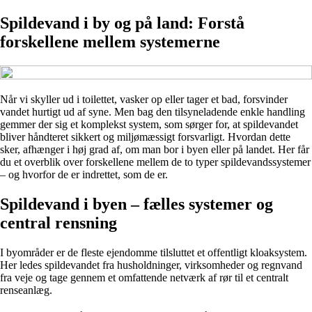
Spildevand i by og på land: Forstå
forskellene mellem systemerne
Når vi skyller ud i toilettet, vasker op eller tager et bad, forsvinder
vandet hurtigt ud af syne. Men bag den tilsyneladende enkle handling
gemmer der sig et komplekst system, som sørger for, at spildevandet
bliver håndteret sikkert og miljømæssigt forsvarligt. Hvordan dette
sker, afhænger i høj grad af, om man bor i byen eller på landet. Her får
du et overblik over forskellene mellem de to typer spildevandssystemer
– og hvorfor de er indrettet, som de er.
Spildevand i byen – fælles systemer og
central rensning
I byområder er de fleste ejendomme tilsluttet et offentligt kloaksystem.
Her ledes spildevandet fra husholdninger, virksomheder og regnvand
fra veje og tage gennem et omfattende netværk af rør til et centralt
renseanlæg.