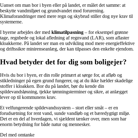
Uanset om man bor i byen eller på landet, er målet det samme: at
beskytte vandmiljøet og grundvandet mod forurening.
Klimaforandringer med mere regn og skybrud stiller dog nye krav til
systemerne.
I byerne arbejdes der med
klimatilpasning
– for eksempel grønne
tage, regnbede og lokal afledning af regnvand (LAR), som aflaster
kloakkerne. På landet ser man en udvikling mod mere energieffektive
og driftssikre minirenseanlæg, der kan tilpasses den enkelte ejendom.
Hvad betyder det for dig som boligejer?
Hvis du bor i byen, er din rolle primært at sørge for, at afløb og
stikledninger på egen grund fungerer, og at du ikke hælder skadelige
stoffer i kloakken. Bor du på landet, bør du kende din
spildevandsløsning, tjekke tømningsterminer og sikre, at anlægget
lever op til kommunens krav.
Et velfungerende spildevandssystem – stort eller småt – er en
forudsætning for rent vand, sunde vandløb og et bæredygtigt miljø.
Det er en del af hverdagen, vi sjældent tænker over, men som har
enorm betydning for både natur og mennesker.
Del med omtanke