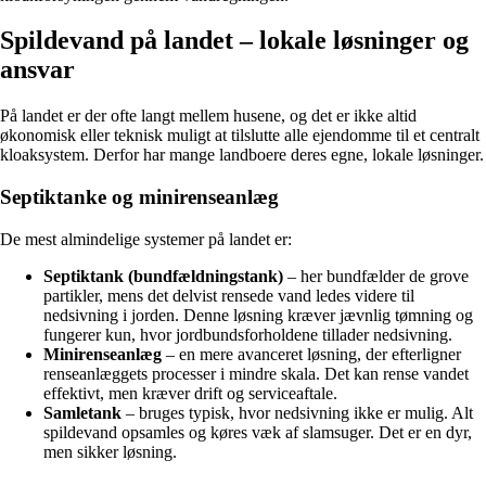
Spildevand på landet – lokale løsninger og
ansvar
På landet er der ofte langt mellem husene, og det er ikke altid
økonomisk eller teknisk muligt at tilslutte alle ejendomme til et centralt
kloaksystem. Derfor har mange landboere deres egne, lokale løsninger.
Septiktanke og minirenseanlæg
De mest almindelige systemer på landet er:
Septiktank (bundfældningstank)
– her bundfælder de grove
partikler, mens det delvist rensede vand ledes videre til
nedsivning i jorden. Denne løsning kræver jævnlig tømning og
fungerer kun, hvor jordbundsforholdene tillader nedsivning.
Minirenseanlæg
– en mere avanceret løsning, der efterligner
renseanlæggets processer i mindre skala. Det kan rense vandet
effektivt, men kræver drift og serviceaftale.
Samletank
– bruges typisk, hvor nedsivning ikke er mulig. Alt
spildevand opsamles og køres væk af slamsuger. Det er en dyr,
men sikker løsning.